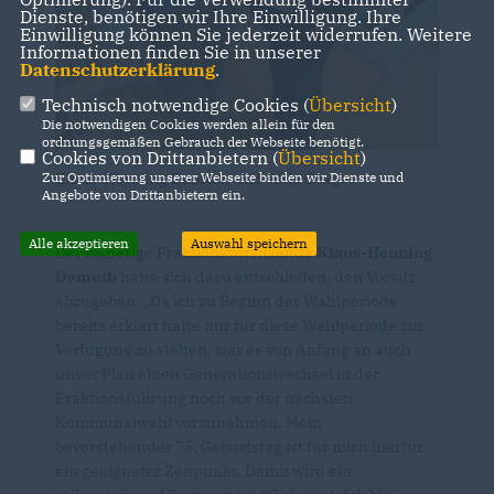
Dienste, benötigen wir Ihre Einwilligung. Ihre
Einwilligung können Sie jederzeit widerrufen. Weitere
Informationen finden Sie in unserer
Datenschutzerklärung
.
Technisch notwendige Cookies (
Übersicht
)
Die notwendigen Cookies werden allein für den
ordnungsgemäßen Gebrauch der Webseite benötigt.
Cookies von Drittanbietern (
Übersicht
)
Klaus-Henning Demuth und Anja Grages
Zur Optimierung unserer Webseite binden wir Dienste und
Angebote von Drittanbietern ein.
Alle akzeptieren
Auswahl speichern
Der bisherige Fraktionsvorsitzende
Klaus-Henning
Demuth
hatte sich dazu entschieden, den Vorsitz
abzugeben. „Da ich zu Beginn der Wahlperiode
bereits erklärt hatte nur für diese Wahlperiode zur
Verfügung zu stehen, war es von Anfang an auch
unser Plan einen Generationswechsel in der
Fraktionsführung noch vor der nächsten
Kommunalwahl vorzunehmen. Mein
bevorstehender 75. Geburtstag ist für mich hierfür
ein geeigneter Zeitpunkt. Damit wird ein