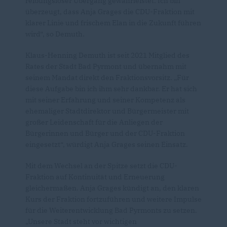
reibungsloser Übergang gewährleistet. Ich bin
überzeugt, dass Anja Grages die CDU-Fraktion mit
klarer Linie und frischem Elan in die Zukunft führen
wird“, so Demuth.
Klaus-Henning Demuth ist seit 2021 Mitglied des
Rates der Stadt Bad Pyrmont und übernahm mit
seinem Mandat direkt den Fraktionsvorsitz. „Für
diese Aufgabe bin ich ihm sehr dankbar. Er hat sich
mit seiner Erfahrung und seiner Kompetenz als
ehemaliger Stadtdirektor und Bürgermeister mit
großer Leidenschaft für die Anliegen der
Bürgerinnen und Bürger und der CDU-Fraktion
eingesetzt“, würdigt Anja Grages seinen Einsatz.
Mit dem Wechsel an der Spitze setzt die CDU-
Fraktion auf Kontinuität und Erneuerung
gleichermaßen. Anja Grages kündigt an, den klaren
Kurs der Fraktion fortzuführen und weitere Impulse
für die Weiterentwicklung Bad Pyrmonts zu setzen.
Unsere Stadt steht vor wichtigen