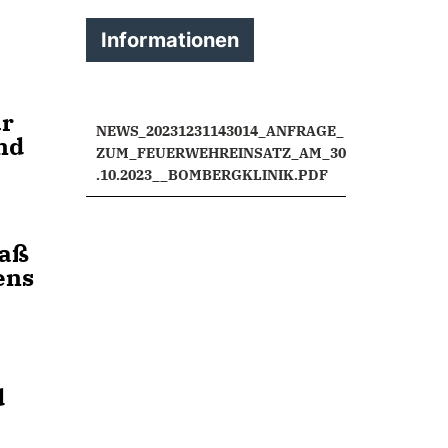
Informationen
ür
NEWS_20231231143014_ANFRAGE_
nd
ZUM_FEUERWEHREINSATZ_AM_30
.10.2023__BOMBERGKLINIK.PDF
maß
ens
d