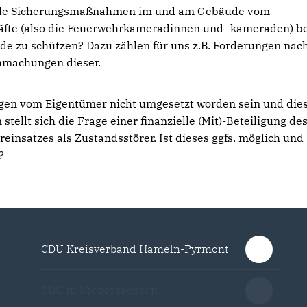
ende Sicherungsmaßnahmen im und am Gebäude vom
räfte (also die Feuerwehrkameradinnen und -kameraden) be
de zu schützen? Dazu zählen für uns z.B. Forderungen nac
hmachungen dieser.
ngen vom Eigentümer nicht umgesetzt worden sein und die
tellt sich die Frage einer finanzielle (Mit)-Beteiligung de
insatzes als Zustandsstörer. Ist dieses ggfs. möglich und
?
CDU Kreisverband Hameln-Pyrmont
CDU in Niedersachsen