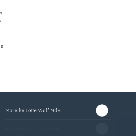
i
h
se
s
Mareike Lotte Wulf MdB
Barbara Otte-Kinast MdL