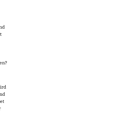
ind
t
en?
ird
und
et
r