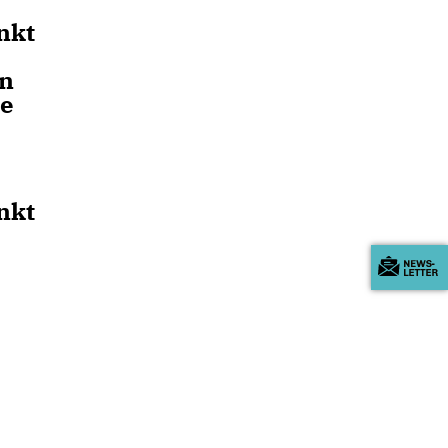
nkt
In
ie
nkt
s