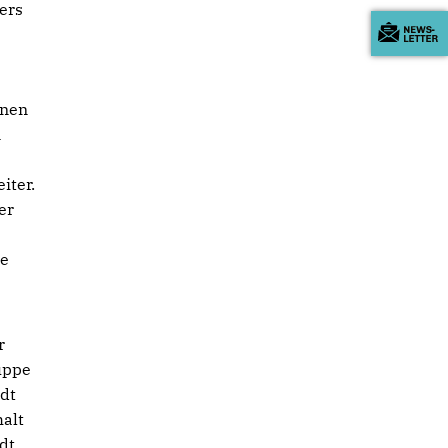
ers
inen
n
iter.
er
ve
r
uppe
adt
halt
dt