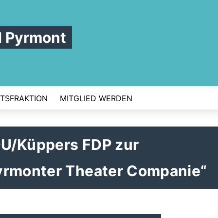
d Pyrmont
TSFRAKTION
MITGLIED WERDEN
DU/Küppers FDP zur
yrmonter Theater Companie“