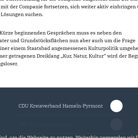
e mit der Companie fortsetzen, sich weiter aktiv einbringen
 Lösungen suchen.
n Kürze beginnenden Gesprächen muss es neben den
ater und Grundstücksflächen nun aber auch um die Frage
einer einem Staatsbad angemessenen Kulturpolitik umgeh
er getragenen Dreiklang „Kur, Natur, Kultur“ wird der Begr
gsloser.
CDU Kreisverband Hameln-Pyrmont
CDU in Niedersachsen
nd, um die Webseite zu nutzen. Weiterhin verwenden wir Di