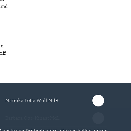
 und
en
iff
Mareike Lotte Wulf MdB
Barbara Otte-Kinast MdL
enste von Drittanbietern, die uns helfen, unser