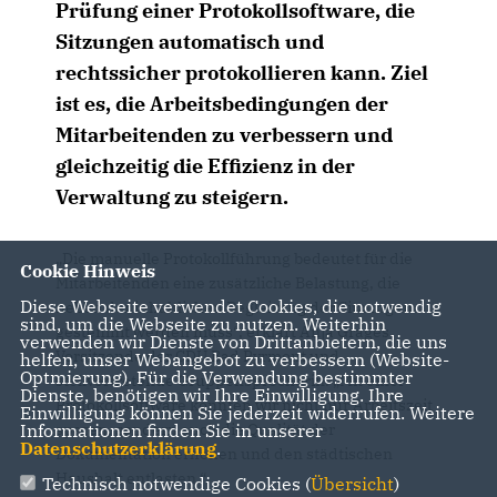
Prüfung einer Protokollsoftware, die
Sitzungen automatisch und
rechtssicher protokollieren kann. Ziel
ist es, die Arbeitsbedingungen der
Mitarbeitenden zu verbessern und
gleichzeitig die Effizienz in der
Verwaltung zu steigern.
Die manuelle Protokollführung bedeutet für die
Cookie Hinweis
Mitarbeitenden eine zusätzliche Belastung, die
Diese Webseite verwendet Cookies, die notwendig
neben der inhaltlichen Begleitung der Sitzungen
sind, um die Webseite zu nutzen. Weiterhin
gestemmt werden muss“, erklärt Anja Grages,
verwenden wir Dienste von Drittanbietern, die uns
Vorsitzende der CDU Bad Pyrmont und
helfen, unser Webangebot zu verbessern (Website-
Optmierung). Für die Verwendung bestimmter
stellvertretende Gruppensprecherin. „Mit einer
Dienste, benötigen wir Ihre Einwilligung. Ihre
Protokollsoftware könnten wir nicht nur Arbeitszeit
Einwilligung können Sie jederzeit widerrufen. Weitere
Informationen finden Sie in unserer
sparen, sondern auch die Qualität der
Datenschutzerklärung
.
Dokumentation erhöhen und den städtischen
Haushalt entlasten.“
Technisch notwendige Cookies (
Übersicht
)