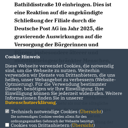
Bathildisstraße 10 einbringen. Dies ist
eine Reaktion auf die angekündigte
Schließung der Filiale durch die
Deutsche Post AG im Jahr 2025, die
gravierende Auswirkungen auf die
Versorgung der Bürgerinnen und
Bürger, insbesondere älterer und
Cookie Hinweis
mobilitätseingeschränkter Menschen,
Diese Webseite verwendet Cookies, die notwendig
haben könnte.
sind, um die Webseite zu nutzen. Weiterhin
verwenden wir Dienste von Drittanbietern, die uns
helfen, unser Webangebot zu verbessern (Website-
Optmierung). Für die Verwendung bestimmter
Klaus-Henning Demuth, CDU-
Dienste, benötigen wir Ihre Einwilligung. Ihre
Fraktionsvorsitzender im Rat der Stadt Bad
Einwilligung können Sie jederzeit widerrufen. Weitere
Pyrmont, erklärt: „Die geplante Schließung dieser
Informationen finden Sie in unserer
Datenschutzerklärung
.
Filiale betrifft weitaus mehr als nur die alltägliche
Postversorgung. Für viele Bürgerinnen und Bürger,
Technisch notwendige Cookies (
Übersicht
)
besonders für die Älteren, ist diese Filiale ein
Die notwendigen Cookies werden allein für den
ordnungsgemäßen Gebrauch der Webseite benötigt.
unverzichtbarer Anlaufpunkt. Die Entscheidung der
Cookies von Drittanbietern (
Übersicht
)