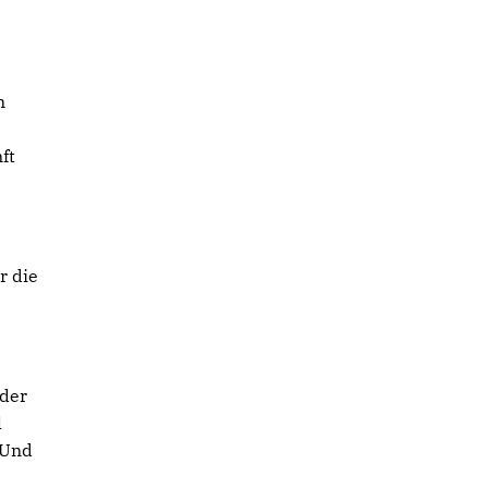
n
ft
r die
 der
l
 Und