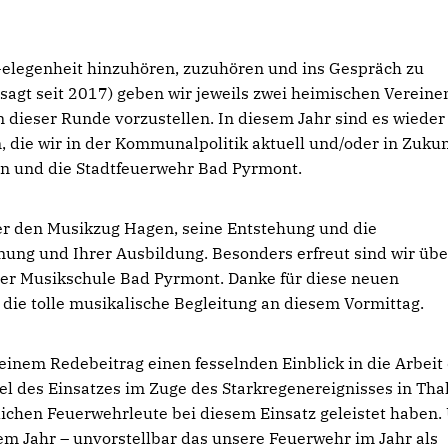
Gelegenheit hinzuhören, zuzuhören und ins Gespräch zu
sagt seit 2017) geben wir jeweils zwei heimischen Vereine
n dieser Runde vorzustellen. In diesem Jahr sind es wieder
, die wir in der Kommunalpolitik aktuell und/oder in Zukun
n und die Stadtfeuerwehr Bad Pyrmont.
er den Musikzug Hagen, seine Entstehung und die
g und Ihrer Ausbildung. Besonders erfreut sind wir übe
der Musikschule Bad Pyrmont. Danke für diese neuen
die tolle musikalische Begleitung an diesem Vormittag.
inem Redebeitrag einen fesselnden Einblick in die Arbeit
el des Einsatzes im Zuge des Starkregenereignisses in Tha
ichen Feuerwehrleute bei diesem Einsatz geleistet haben.
sem Jahr – unvorstellbar das unsere Feuerwehr im Jahr als