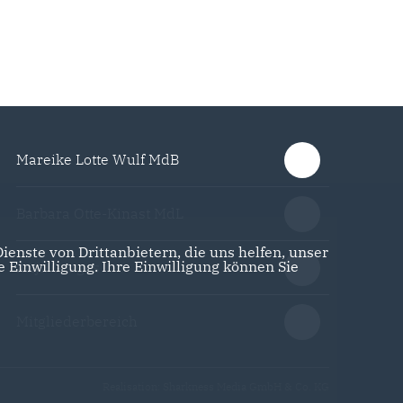
Mareike Lotte Wulf MdB
Barbara Otte-Kinast MdL
enste von Drittanbietern, die uns helfen, unser
Einwilligung. Ihre Einwilligung können Sie
Anja Grages
Mitgliederbereich
Realisation: Sharkness Media GmbH & Co. KG