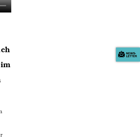
ach
 im
h
m
er