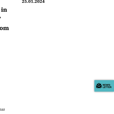
25.01.2024
 in
,
vom
ass