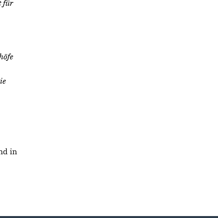
 für
h
ö
fe
ie
nd in